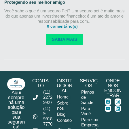
Protegendo seu melhor amigo
Você sabe o que é um seguro Pet? Um seguro pet é muito mais
do que apenas um investimento financeiro; é um ato de amor e
responsabilidade para com...
0 comentário(s)
SAIBA MAIS
CONTA
INSTIT
SERVIÇ
ONDE
TO
UCION
OS
NOS
AL
ENCON
(11)
Planos
Aqui
TRAR
Home
sempre
2272
de
há uma
9927
Saúde
Sobre
solução
nós
(11)
Para
para
9
Você
Blog
sua
9918
Para sua
Contato
seguran
7770
Empresa
ça!