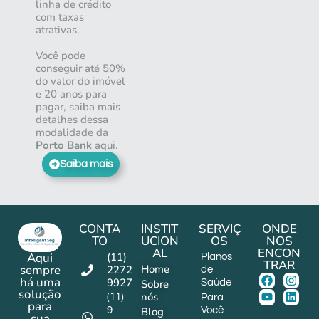
linha de crédito
com taxas
atrativas.
Você pode
conseguir até 50%
do valor do imóvel
e 20 anos para
pagar, saiba mais
detalhes dessa
modalidade da
Porto Bank
aqui.
Saiba mais
CONTA
INSTIT
SERVIÇ
ONDE
TO
UCION
OS
NOS
AL
ENCON
(11)
Aqui
Planos
TRAR
Home
sempre
2272
de
há uma
9927
Sobre
Saúde
solução
nós
(11)
Para
para
9
Blog
Você
sua