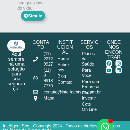
sua qualidade
de vida.
Simule
CONTA
INSTIT
SERVIÇ
ONDE
TO
UCION
OS
NOS
AL
ENCON
(11)
Planos
Aqui
TRAR
Home
sempre
2272
de
há uma
9927
Saúde
Sobre
solução
nós
(11)
Para
para
9
Você
Blog
sua
9918
Para sua
Contato
seguran
7770
Empresa
ça!
contato@intelligentseg.com.br
Para
Mapa
Investir
Cote
On Line
Intelligent Seg - Copyright 2024 - Todos os direitos reservados