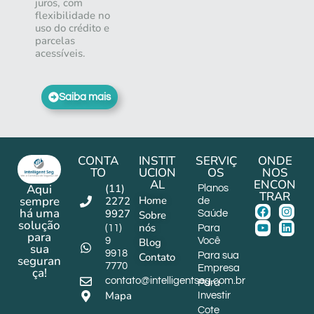
juros, com
flexibilidade no
uso do crédito e
parcelas
acessíveis.
Saiba mais
CONTA
INSTIT
SERVIÇ
ONDE
TO
UCION
OS
NOS
AL
ENCON
(11)
Aqui
Planos
TRAR
Home
sempre
2272
de
há uma
9927
Sobre
Saúde
solução
nós
(11)
Para
para
9
Blog
Você
sua
9918
Contato
Para sua
seguran
7770
Empresa
ça!
contato@intelligentseg.com.br
Para
Mapa
Investir
Cote