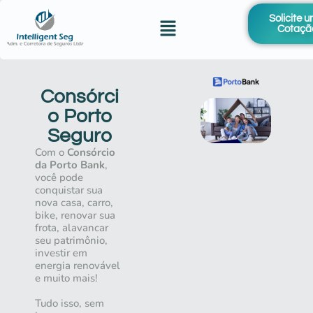
Solicite 
Cotaçã
Consórci
o Porto
Seguro
Com o
Consórcio
da Porto Bank
,
você pode
conquistar sua
nova casa, carro,
bike, renovar sua
frota, alavancar
seu patrimônio,
investir em
energia renovável
e muito mais!
Tudo isso, sem